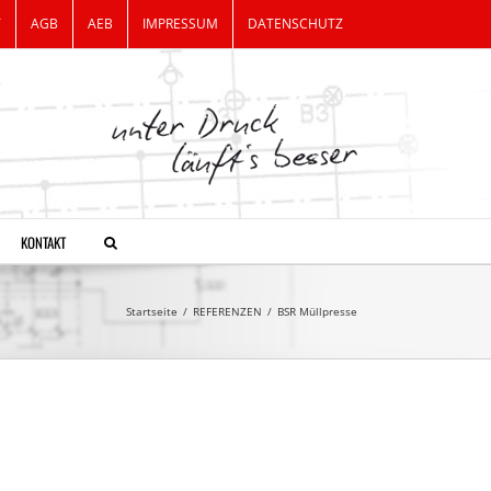
T
AGB
AEB
IMPRESSUM
DATENSCHUTZ
KONTAKT
Startseite
/
REFERENZEN
/
BSR Müllpresse