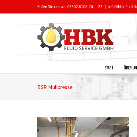
Zum
Rufen Sie uns an! 03302.8108-26 | -27
|
info@hbk-fluid.d
Inhalt
springen
START
ÜBER UN
BSR Müllpresse