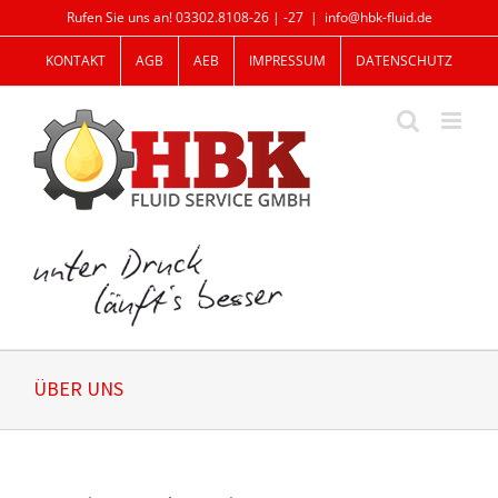
Zum
Rufen Sie uns an! 03302.8108-26 | -27
|
info@hbk-fluid.de
Inhalt
springen
KONTAKT
AGB
AEB
IMPRESSUM
DATENSCHUTZ
ÜBER UNS